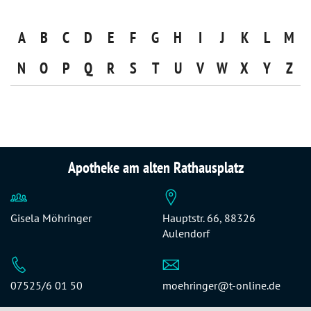
A
B
C
D
E
F
G
H
I
J
K
L
M
N
O
P
Q
R
S
T
U
V
W
X
Y
Z
Apotheke am alten Rathausplatz
Gisela Möhringer
Hauptstr. 66, 88326
Aulendorf
07525/6 01 50
moehringer@t-online.de