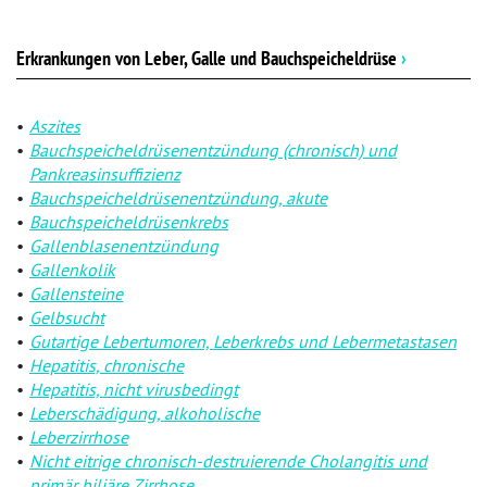
Erkrankungen von Leber, Galle und Bauchspeicheldrüse
›
Aszites
Bauchspeicheldrüsenentzündung (chronisch) und
Pankreasinsuffizienz
Bauchspeicheldrüsenentzündung, akute
Bauchspeicheldrüsenkrebs
Gallenblasenentzündung
Gallenkolik
Gallensteine
Gelbsucht
Gutartige Lebertumoren, Leberkrebs und Lebermetastasen
Hepatitis, chronische
Hepatitis, nicht virusbedingt
Leberschädigung, alkoholische
Leberzirrhose
Nicht eitrige chronisch-destruierende Cholangitis und
primär biliäre Zirrhose