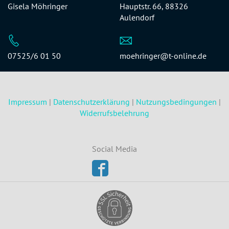
Gisela Möhringer
Hauptstr. 66, 88326
Aulendorf
07525/6 01 50
moehringer@t-online.de
Impressum
|
Datenschutzerklärung
|
Nutzungsbedingungen
|
Widerrufsbelehrung
Social Media