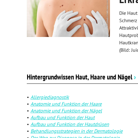
IGel-Check A-Z
Zähne und Kiefer
Die Haut
Laborwerte A-Z
HNO, Atemwege und Lunge
Schmerz 
Attraktiv
Reiseimpfungen A-Z
Magen und Darm
Hautprob
Hautkran
Notfälle A-Z
Herz, Gefäße, Kreislauf
(Bild: J
Nahrungsergänzungsmittel A-Z
Stoffwechsel
Heilpflanzen A-Z
Nieren und Harnwege
Hintergrundwissen Haut, Haare und Nägel
›
Schwerpunkt Aromatherapie
Orthopädie und Unfallmedizin
Allergiediagnostik
Bargeldlose Zahlung
Rheumatologische Erkrankungen
Anatomie und Funktion der Haare
Anatomie und Funktion der Nägel
Krankenpflege
Blut, Krebs und Infektionen
Aufbau und Funktion der Haut
Aufbau und Funktion der Hautdrüsen
Haut, Haare und Nägel
Behandlungsstrategien in der Dermatologie
Der Weg zur Diagnose in der Dermatologie