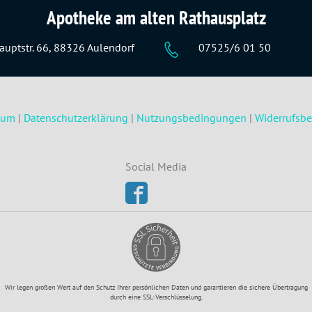
Apotheke am alten Rathausplatz
auptstr. 66, 88326 Aulendorf
07525/6 01 50
sum
|
Datenschutzerklärung
|
Nutzungsbedingungen
|
Widerrufsb
Social Media
Wir legen großen Wert auf den Schutz Ihrer persönlichen Daten und garantieren die sichere Übertragung
durch eine SSL-Verschlüsselung.