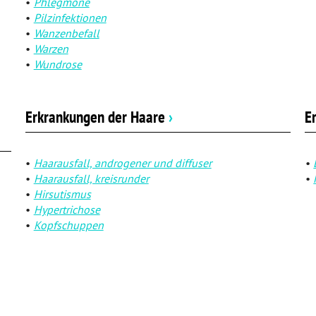
Phlegmone
Pilzinfektionen
Wanzenbefall
Warzen
Wundrose
Erkrankungen der Haare
›
E
Haarausfall, androgener und diffuser
Haarausfall, kreisrunder
Hirsutismus
Hypertrichose
Kopfschuppen