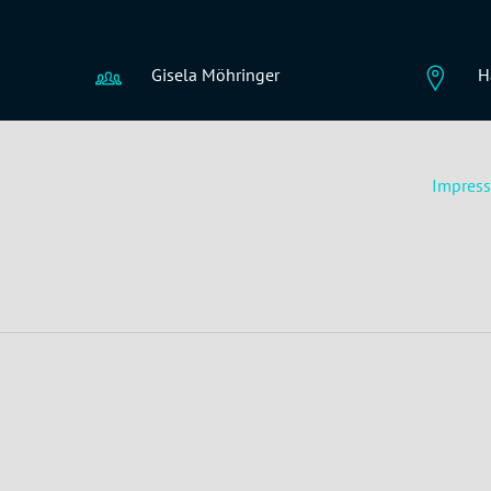
Gisela Möhringer
H
Impres