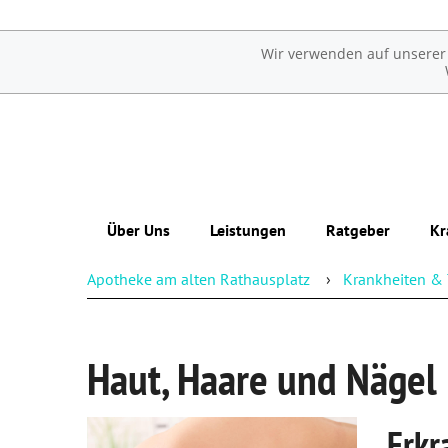
Wir verwenden auf unserer W
Über Uns
Leistungen
Ratgeber
Kr
Apotheke am alten Rathausplatz
Krankheiten & 
Wir suchen Verstärkung!
Übersicht
Erkrankungen im Alter
Eigene Produkte
Reservierung
Sexualmedizin
Haut, Haare und Nägel
Team
Notdienst
Ästhetische Chirurgie
Beipackzettelsuche
Augen
Erkr