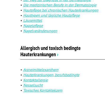
Psychische Erkrankungen
Die medizinischen Berufe in der Dermatologie
Hautpflege bei chronischen Hauterkrankungen
Neurologie
Hauttypen und tägliche Hautpflege
Läusemittel
Schmerz- und Schlafmedizin
Nagelpflege
Nagelveränderungen
Frauenkrankheiten
Männerkrankheiten
Allergisch und toxisch bedingte
Hauterkrankungen
›
Arzneimittelexanthem
Hauterkrankungen, berufsbedingte
Kontaktallergie
Nesselsucht
Toxisches Kontaktekzem