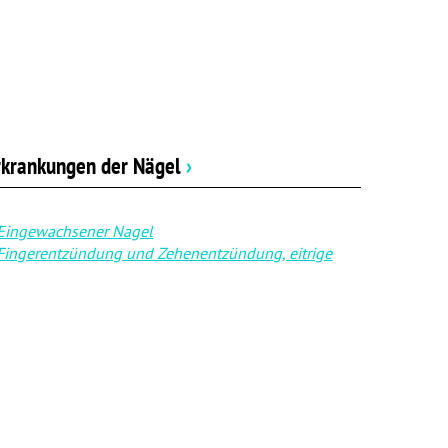
rkrankungen der Nägel
›
Eingewachsener Nagel
Fingerentzündung und Zehenentzündung, eitrige