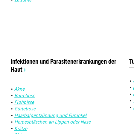
Infektionen und Parasitenerkrankungen der
T
Haut
›
Akne
Borreliose
Flohbisse
Gürtelrose
Haarbalgentzündung und Furunkel
Herpesbläschen an Lippen oder Nase
Krätze